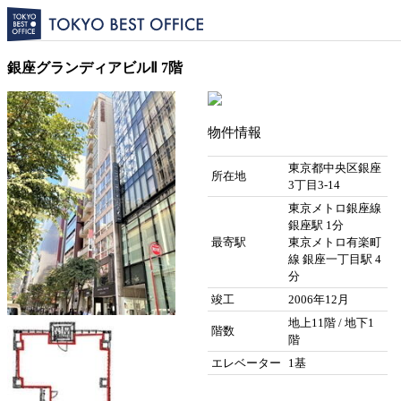
銀座グランディアビルⅡ 7階
物件情報
東京都中央区銀座
所在地
3丁目3-14
東京メトロ銀座線
銀座駅 1分
最寄駅
東京メトロ有楽町
線 銀座一丁目駅 4
分
竣工
2006年12月
地上11階 / 地下1
階数
階
エレベーター
1基