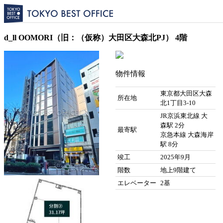
d_ll OOMORI（旧：（仮称）大田区大森北PJ） 4階
物件情報
東京都大田区大森
所在地
北1丁目3-10
JR京浜東北線 大
森駅 2分
最寄駅
京急本線 大森海岸
駅 8分
竣工
2025年9月
階数
地上9階建て
エレベーター
2基