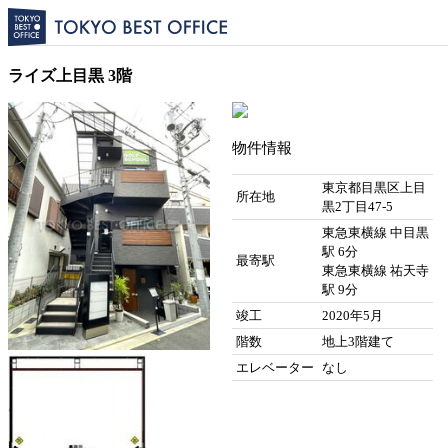
ライズ上目黒 3階
物件情報
東京都目黒区上目
所在地
黒2丁目47-5
東急東横線 中目黒
駅 6分
最寄駅
東急東横線 祐天寺
駅 9分
竣工
2020年5月
階数
地上3階建て
エレベーター
なし