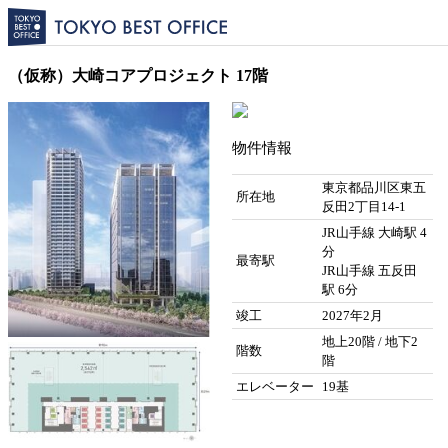
（仮称）大崎コアプロジェクト 17階
物件情報
東京都品川区東五
所在地
反田2丁目14-1
JR山手線 大崎駅 4
分
最寄駅
JR山手線 五反田
駅 6分
竣工
2027年2月
地上20階 / 地下2
階数
階
エレベーター
19基