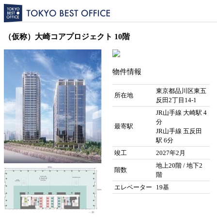
（仮称）大崎コアプロジェクト 10階
物件情報
東京都品川区東五
所在地
反田2丁目14-1
JR山手線 大崎駅 4
分
最寄駅
JR山手線 五反田
駅 6分
竣工
2027年2月
地上20階 / 地下2
階数
階
エレベーター
19基