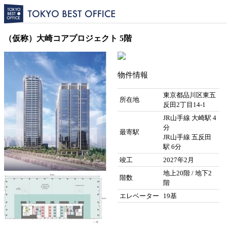
（仮称）大崎コアプロジェクト 5階
物件情報
東京都品川区東五
所在地
反田2丁目14-1
JR山手線 大崎駅 4
分
最寄駅
JR山手線 五反田
駅 6分
竣工
2027年2月
地上20階 / 地下2
階数
階
エレベーター
19基