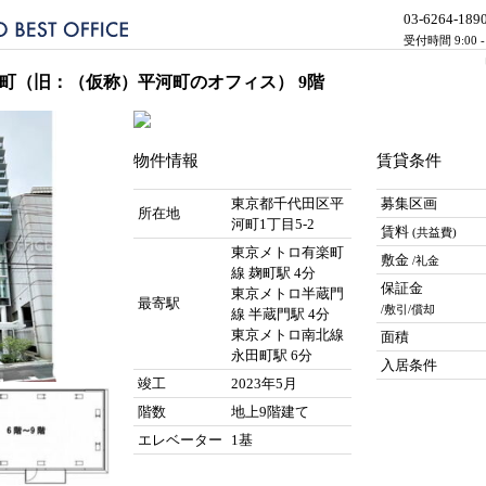
03-6264-189
受付時間 9:00 
平河町（旧：（仮称）平河町のオフィス） 9階
物件情報
賃貸条件
東京都千代田区平
募集区画
所在地
河町1丁目5-2
賃料
(共益費)
東京メトロ有楽町
敷金
/礼金
線 麹町駅 4分
保証金
東京メトロ半蔵門
最寄駅
/敷引/償却
線 半蔵門駅 4分
東京メトロ南北線
面積
永田町駅 6分
入居条件
竣工
2023年5月
階数
地上9階建て
エレベーター
1基