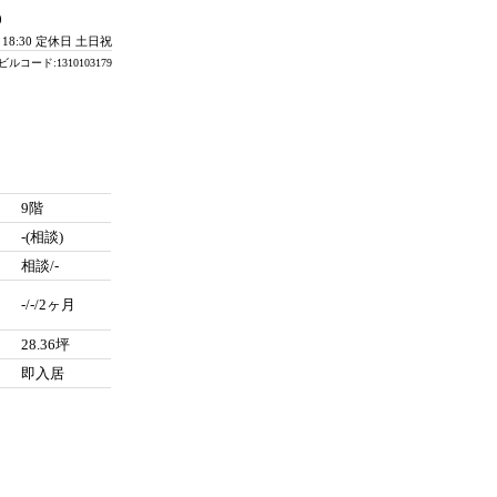
0
- 18:30 定休日 土日祝
ビルコード:1310103179
9階
-(相談)
相談/-
-/-/2ヶ月
28.36坪
即入居