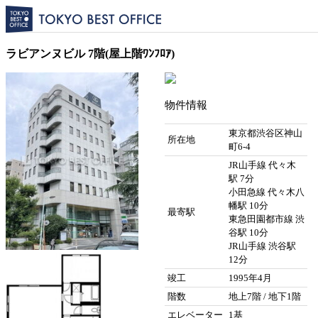
ラビアンヌビル 7階(屋上階ﾜﾝﾌﾛｱ)
物件情報
東京都渋谷区神山
所在地
町6-4
JR山手線 代々木
駅 7分
小田急線 代々木八
幡駅 10分
最寄駅
東急田園都市線 渋
谷駅 10分
JR山手線 渋谷駅
12分
竣工
1995年4月
階数
地上7階 / 地下1階
エレベーター
1基