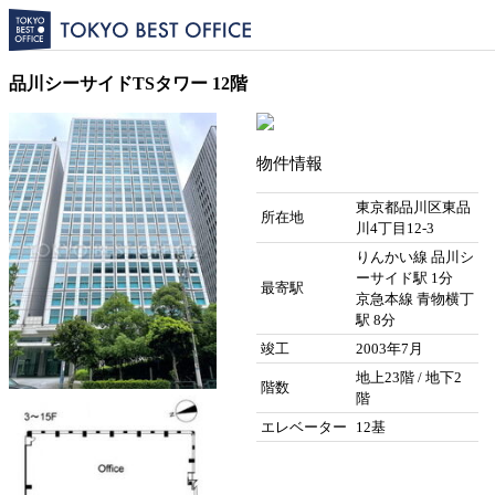
品川シーサイドTSタワー 12階
物件情報
東京都品川区東品
所在地
川4丁目12-3
りんかい線 品川シ
ーサイド駅 1分
最寄駅
京急本線 青物横丁
駅 8分
竣工
2003年7月
地上23階 / 地下2
階数
階
エレベーター
12基