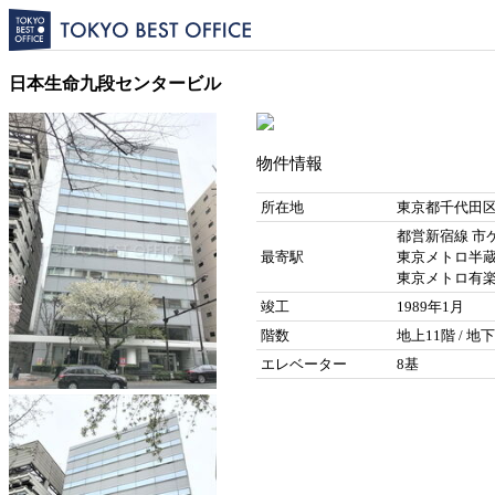
日本生命九段センタービル
物件情報
所在地
東京都千代田区
都営新宿線 市ケ
最寄駅
東京メトロ半蔵
東京メトロ有楽町
竣工
1989年1月
階数
地上11階 / 地
エレベーター
8基