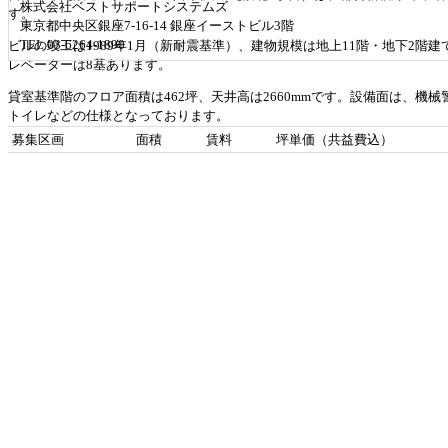
株式会社ベストサポートシステムズ
す。
東京都中央区銀座7-16-14 銀座イーストビル3階
TEL 03-6264-1890
ビルの竣工は1989年1月（新耐震基準）、建物規模は地上11階・地下2階建て
レベーターは8基あります。
貸室基準階のフロア面積は462坪、天井高は2660mmです。設備面は、機
トイレなどの仕様となっております。
募集区画
面積
賃料
坪単価（共益費込）
最新の空室状況や賃料・賃貸条件などにつきましては、お気軽にお問合せ