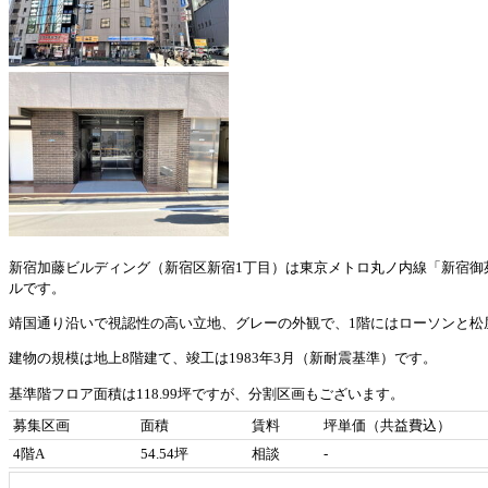
新宿加藤ビルディング（新宿区新宿1丁目）は東京メトロ丸ノ内線「新宿御
ルです。
靖国通り沿いで視認性の高い立地、グレーの外観で、1階にはローソンと松
建物の規模は地上8階建て、竣工は1983年3月（新耐震基準）です。
基準階フロア面積は118.99坪ですが、分割区画もございます。
募集区画
面積
賃料
坪単価（共益費込）
各フロア、個別空調・OAフロア・男女別トイレなどの設備が整っています
4階A
54.54坪
相談
-
最新の空室状況や賃料・賃貸条件など、お気軽にお問合せ下さい。