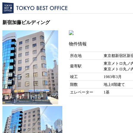
新宿加藤ビルディング
物件情報
所在地
東京都新宿区新宿1
東京メトロ丸ノ内
最寄駅
東京メトロ丸ノ内
竣工
1983年3月
階数
地上8階建て
エレベーター
1基