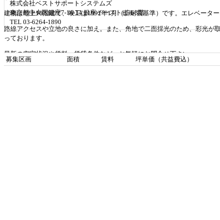
株式会社ベストサポートシステムズ
東京都中央区銀座7-16-14 銀座イーストビル3階
建物は地上10階建て、竣工は1992年1月（新耐震基準）です。エレベータ
TEL 03-6264-1890
路線アクセスや立地の良さに加え。また、角地で二面採光のため、彩光が
っております。
最新の空室状況や賃料・賃貸条件など、お気軽にお問合せ下さい。
募集区画
面積
賃料
坪単価（共益費込）