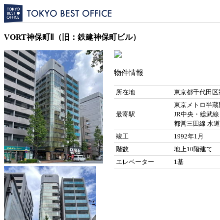
VORT神保町Ⅱ（旧：鉄建神保町ビル）
物件情報
所在地
東京都千代田区神
東京メトロ半蔵門
最寄駅
JR中央・総武線
都営三田線 水道
竣工
1992年1月
階数
地上10階建て
エレベーター
1基