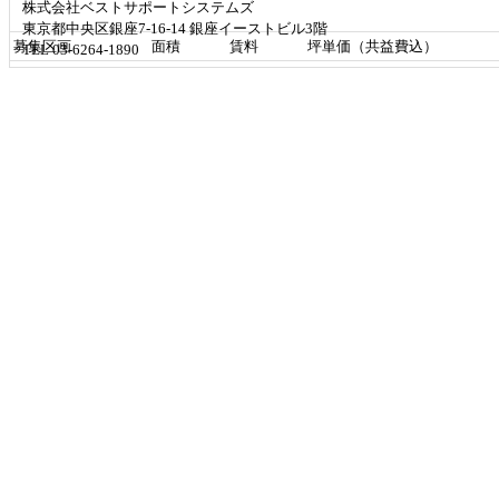
株式会社ベストサポートシステムズ
東京都中央区銀座7-16-14 銀座イーストビル3階
募集区画
面積
賃料
坪単価（共益費込）
TEL 03-6264-1890