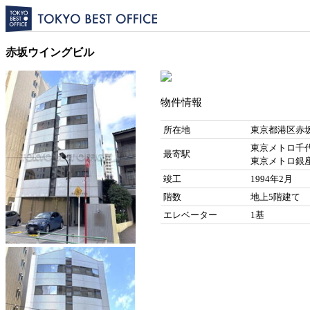
赤坂ウイングビル
物件情報
所在地
東京都港区赤坂6
東京メトロ千代
最寄駅
東京メトロ銀座
竣工
1994年2月
階数
地上5階建て
エレベーター
1基