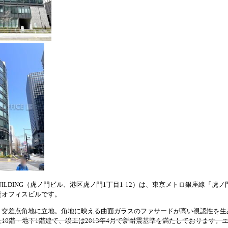
 BUILDING（虎ノ門ビル、港区虎ノ門1丁目1-12）は、東京メトロ銀座線「虎
貸オフィスビルです。
」交差点角地に立地。角地に映える曲面ガラスのファサードが高い視認性を生
10階・地下1階建て、竣工は2013年4月で新耐震基準を満たしております。