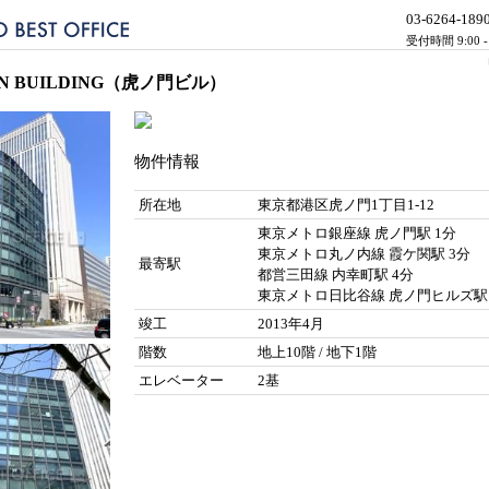
03-6264-189
受付時間 9:00 
N BUILDING（虎ノ門ビル）
物件情報
所在地
東京都港区虎ノ門1丁目1-12
東京メトロ銀座線 虎ノ門駅 1分
東京メトロ丸ノ内線 霞ケ関駅 3分
最寄駅
都営三田線 内幸町駅 4分
東京メトロ日比谷線 虎ノ門ヒルズ駅 
竣工
2013年4月
階数
地上10階 / 地下1階
エレベーター
2基