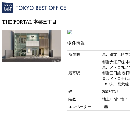
THE PORTAL 本郷三丁目
物件情報
所在地
東京都文京区本郷
都営大江戸線 本
東京メトロ丸ノ内
最寄駅
都営三田線 春日駅
東京メトロ千代田
JR中央・総武線 
竣工
2002年3月
階数
地上10階 / 地下
エレベーター
1基