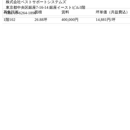
株式会社ベストサポートシステムズ
東京都中央区銀座7-16-14 銀座イーストビル3階
募集区画
面積
賃料
坪単価（共益費込）
TEL 03-6264-1890
1階102
26.88坪
400,000円
14,881円/坪