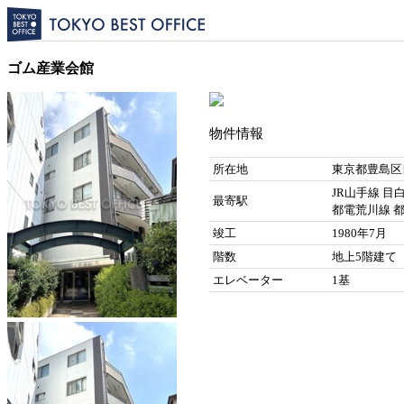
ゴム産業会館
物件情報
所在地
東京都豊島区目
JR山手線 目白
最寄駅
都電荒川線 都
竣工
1980年7月
階数
地上5階建て
エレベーター
1基