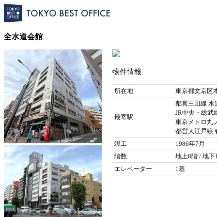
全水道会館
物件情報
所在地
東京都文京区本
都営三田線 水
JR中央・総武線
最寄駅
東京メトロ丸ノ
都営大江戸線 春
竣工
1986年7月
階数
地上8階 / 地下
エレベーター
1基