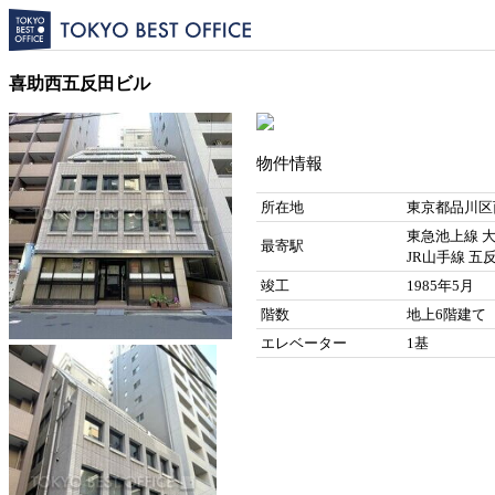
喜助西五反田ビル
物件情報
所在地
東京都品川区西
東急池上線 大
最寄駅
JR山手線 五
竣工
1985年5月
階数
地上6階建て
エレベーター
1基