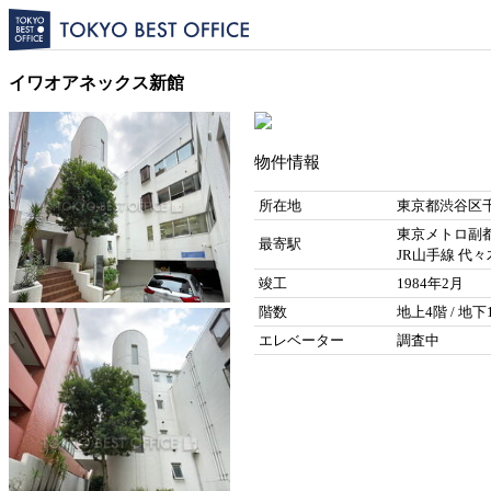
イワオアネックス新館
物件情報
所在地
東京都渋谷区千
東京メトロ副都
最寄駅
JR山手線 代々
竣工
1984年2月
階数
地上4階 / 地下
エレベーター
調査中