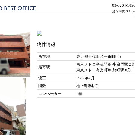
03-6264-189
受付時間 9:00 
物件情報
所在地
東京都千代田区一番町9-5
東京メトロ半蔵門線 半蔵門駅 2分
最寄駅
東京メトロ有楽町線 麹町駅 8分
竣工
1982年7月
階数
地上5階建て
エレベーター
1基