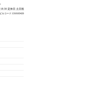
0
- 18:30 定休日 土日祝
ビルコード:1310103420