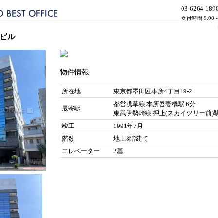
03-6264-189
受付時間 9:00 
Jビル
物件情報
所在地
東京都墨田区本所4丁目19-2
都営浅草線 本所吾妻橋駅 6分
最寄駅
東武伊勢崎線 押上(スカイツリー前)駅
竣工
1991年7月
階数
地上8階建て
エレベーター
2基