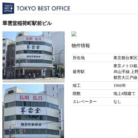
翠雲堂稲荷町駅前ビル
物件情報
所在地
東京都台東区東
東京メトロ銀座
最寄駅
JR山手線 上野
都営大江戸線 
竣工
1966年
階数
地上4階建て
エレベーター
なし