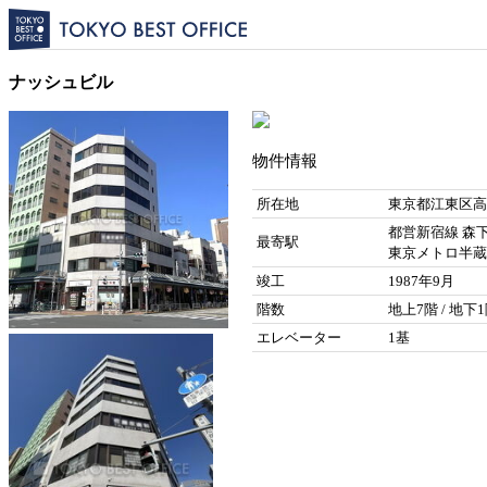
ナッシュビル
物件情報
所在地
東京都江東区高橋
都営新宿線 森下
最寄駅
東京メトロ半蔵
竣工
1987年9月
階数
地上7階 / 地下
エレベーター
1基