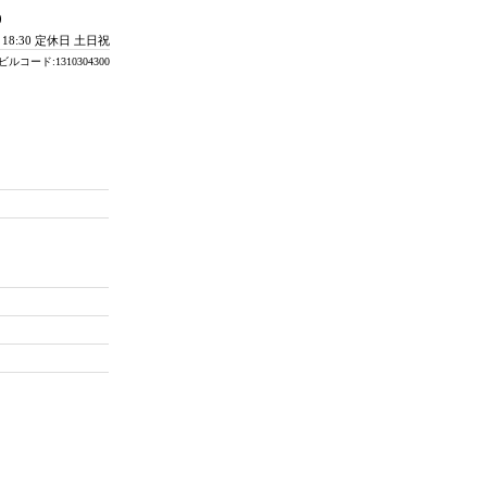
0
- 18:30 定休日 土日祝
ビルコード:1310304300