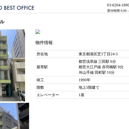
03-6264-189
受付時間 9:00 
ビル
物件情報
所在地
東京都港区芝3丁目24-3
都営浅草線 三田駅 6分
最寄駅
都営大江戸線 赤羽橋駅 9分
JR山手線 田町駅 10分
竣工
1990年
階数
地上5階建て
エレベーター
1基