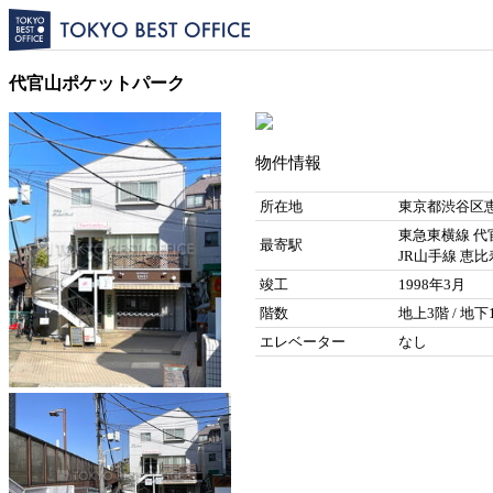
代官山ポケットパーク
物件情報
所在地
東京都渋谷区恵
東急東横線 代
最寄駅
JR山手線 恵比
竣工
1998年3月
階数
地上3階 / 地下
エレベーター
なし