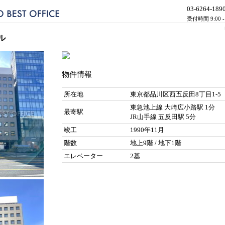
03-6264-189
受付時間 9:00 
ル
物件情報
所在地
東京都品川区西五反田8丁目1-5
東急池上線 大崎広小路駅 1分
最寄駅
JR山手線 五反田駅 5分
竣工
1990年11月
階数
地上9階 / 地下1階
エレベーター
2基