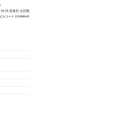
0
- 18:30 定休日 土日祝
ビルコード:1310900442