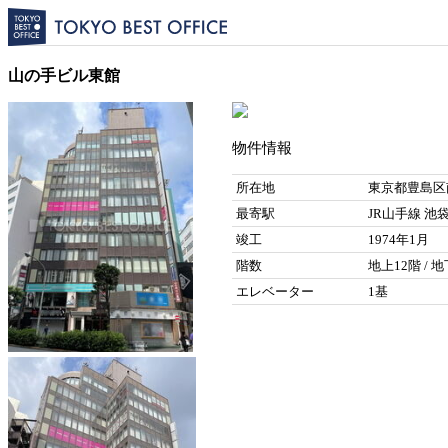
山の手ビル東館
物件情報
所在地
東京都豊島区南
最寄駅
JR山手線 池袋
竣工
1974年1月
階数
地上12階 / 
エレベーター
1基