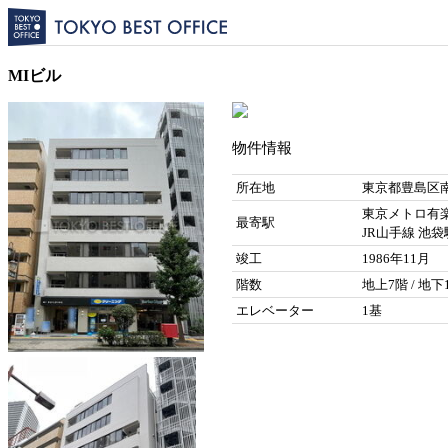
MIビル
物件情報
所在地
東京都豊島区南
東京メトロ有楽
最寄駅
JR山手線 池袋
竣工
1986年11月
階数
地上7階 / 地下
エレベーター
1基