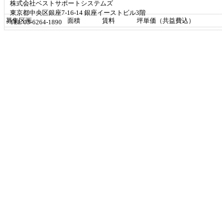
株式会社ベストサポートシステムズ
東京都中央区銀座7-16-14 銀座イーストビル3階
募集区画
面積
賃料
坪単価（共益費込）
TEL 03-6264-1890