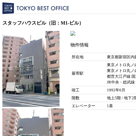
スタッフハウスビル（旧：M1-ビル）
物件情報
所在地
東京都新宿区内藤
東京メトロ丸ノ内
東京メトロ丸ノ内
最寄駅
都営大江戸線 国
JR中央・総武線 
竣工
1992年6月
階数
地上5階 / 地下2
エレベーター
1基