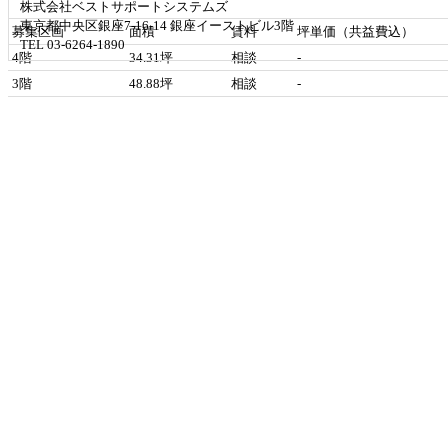
株式会社ベストサポートシステムズ
東京都中央区銀座7-16-14 銀座イーストビル3階
募集区画
面積
賃料
坪単価（共益費込）
TEL 03-6264-1890
4階
34.31坪
相談
-
3階
48.88坪
相談
-