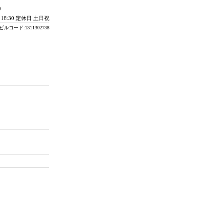
0
- 18:30 定休日 土日祝
ビルコード:1311302738