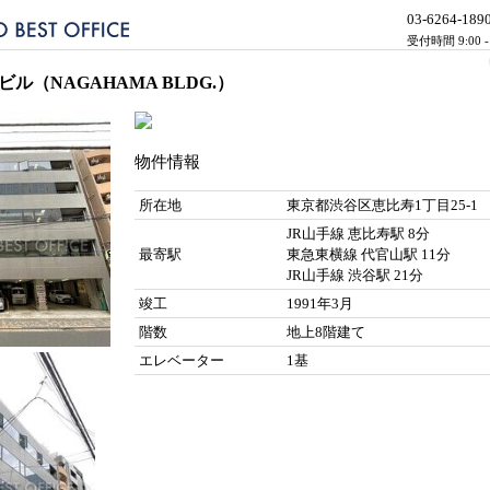
03-6264-189
受付時間 9:00 
ビル（NAGAHAMA BLDG.）
物件情報
所在地
東京都渋谷区恵比寿1丁目25-1
JR山手線 恵比寿駅 8分
最寄駅
東急東横線 代官山駅 11分
JR山手線 渋谷駅 21分
竣工
1991年3月
階数
地上8階建て
エレベーター
1基