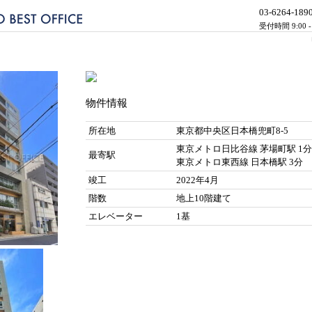
03-6264-189
受付時間 9:00 
物件情報
所在地
東京都中央区日本橋兜町8-5
東京メトロ日比谷線 茅場町駅 1分
最寄駅
東京メトロ東西線 日本橋駅 3分
竣工
2022年4月
階数
地上10階建て
エレベーター
1基