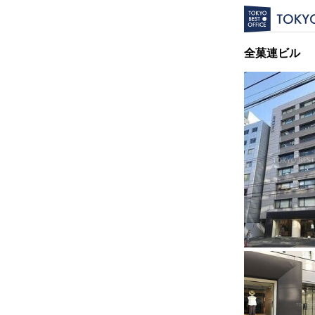
全菓連ビル