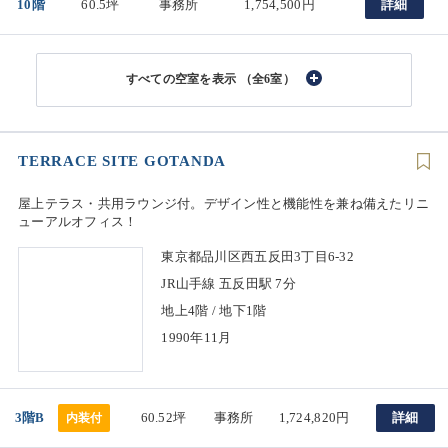
10階
60.5坪
事務所
1,754,500円
詳細
（全6室）
TERRACE SITE GOTANDA
屋上テラス・共用ラウンジ付。デザイン性と機能性を兼ね備えたリニ
ューアルオフィス！
東京都品川区西五反田3丁目6-32
JR山手線 五反田駅 7分
地上4階 / 地下1階
1990年11月
3階B
60.52坪
事務所
1,724,820円
詳細
内装付