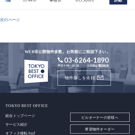
5階
33.44坪
事務所
635,360円
詳細
次のページ
WEB非公開物件多数。お気軽にご相談下さい。
03-6264-1890
平日 9:00 - 18:30
土日祝は電話転送
物件探しを依頼
TOKYO BEST OFFICE
総合トップページ
ビルオーナーの皆様へ
サービス紹介
希望物件オーダー
オフィス移転AtoZ