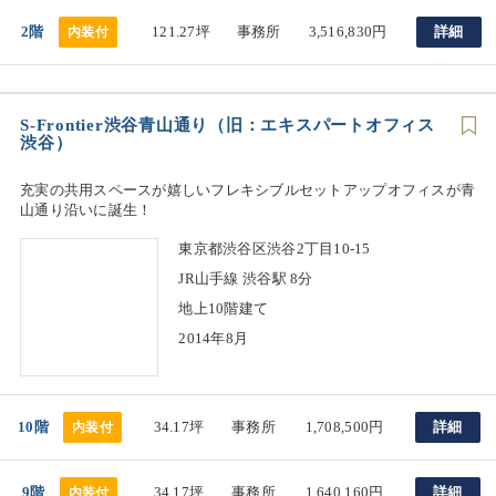
2階
121.27坪
事務所
3,516,830円
詳細
内装付
S-Frontier渋谷青山通り（旧：エキスパートオフィス
渋谷）
充実の共用スペースが嬉しいフレキシブルセットアップオフィスが青
山通り沿いに誕生！
東京都渋谷区渋谷2丁目10-15
JR山手線 渋谷駅 8分
地上10階建て
2014年8月
10階
34.17坪
事務所
1,708,500円
詳細
内装付
9階
34.17坪
事務所
1,640,160円
詳細
内装付