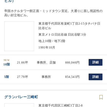
ビル）
帝国ホテルタワー館正面・ミッドタウン至近。大通りに面し視認性の
高い好立地ビル。
東京都千代田区有楽町1丁目2-15タチバナ日
比谷ビル
東京メトロ日比谷線 日比谷駅 3分
地上10階 / 地下2階
1991年10月
NEW
詳細
21.66坪
事務所、店舗
666,046円
10階
5階
27.79坪
事務所
854,543円
詳細
グランバレー三崎町
東京都千代田区三崎町3丁目2-8