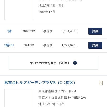
地上7階 / 地下3階
1986年12月
3階
306.72坪
事務所
6,134,400円
詳細
2階201
76.47坪
事務所
1,299,990円
詳細
（全3室）
麻布台ヒルズガーデンプラザB（C-2街区）
東京都港区虎ノ門5丁目9-1
東京メトロ日比谷線 神谷町駅 2分
地上8階 / 地下3階