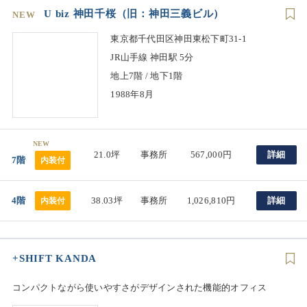
U biz 神田千桜（旧：神田三義ビル）
NEW
東京都千代田区神田東松下町31-1
JR山手線 神田駅 5分
地上7階 / 地下1階
1988年8月
NEW
21.0坪
事務所
567,000円
詳細
7階
内装付
4階
38.03坪
事務所
1,026,810円
詳細
内装付
+SHIFT KANDA
コンパクトながら使いやすさがデザインされた機能的オフィス