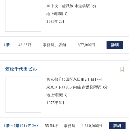
JR中央・総武線 水道橋駅 3分
地上8階建て
1989年2月
1階
43.85坪
事務所、店舗
877,000円
詳細
笠松千代田ビル
東京都千代田区永田町2丁目17-4
東京メトロ丸ノ内線 赤坂見附駅 3分
地上5階建て
1975年6月
1階～2階101ﾒｿﾞﾈｯﾄ
55.54坪
事務所
1,610,000円
詳細