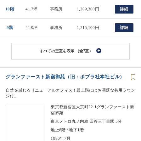
10階
41.7坪
事務所
1,209,300円
詳細
9階
41.9坪
事務所
1,215,100円
詳細
（全7室）
グランファースト新宿御苑（旧：ポプラ社本社ビル）
自然を感じるリニューアルオフィス！最上階にはお洒落な共用ラウン
ジ付。
東京都新宿区大京町22-1グランファースト新
宿御苑
東京メトロ丸ノ内線 四谷三丁目駅 5分
地上8階 / 地下1階
1986年7月