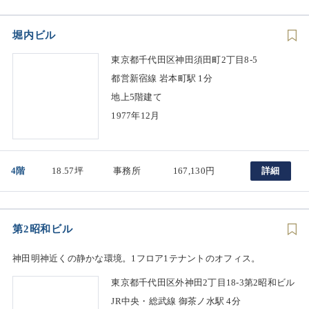
堀内ビル
東京都千代田区神田須田町2丁目8-5
都営新宿線 岩本町駅 1分
地上5階建て
1977年12月
4階
18.57坪
事務所
167,130円
詳細
第2昭和ビル
神⽥明神近くの静かな環境。1フロア1テナントのオフィス。
東京都千代田区外神田2丁目18-3第2昭和ビル
JR中央・総武線 御茶ノ水駅 4分