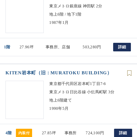
東京メトロ銀座線 神田駅 2分
地上6階 / 地下1階
1987年1月
1階
27.96坪
事務所、店舗
503,280円
詳細
KITEN岩本町（旧：MURATOKU BUILDING）
東京都千代田区岩本町1丁目7-6
東京メトロ日比谷線 小伝馬町駅 3分
地上6階建て
1990年5月
4階
27.85坪
事務所
724,100円
詳細
内装付