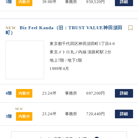
3階
39.98坪
事務所
959,520円
詳細
内装付
Biz Feel Kanda（旧：TRUST VALUE神田須田
NEW
町）
東京都千代田区神田須田町1丁目4-6
東京メトロ丸ノ内線 淡路町駅 2分
地上7階 / 地下1階
1989年4月
4階
23.24坪
事務所
697,200円
詳細
内装付
NEW
23.24坪
事務所
720,440円
詳細
3階
内装付