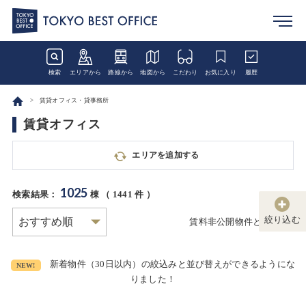
検索
エリアから
路線から
地図から
こだわり
お気に入り
履歴
賃貸オフィス・貸事務所
賃貸オフィス
エリアを追加する
1025
検索結果：
棟 （
1441
件 ）
絞り込む
賃料非公開物件とは
新着物件（30日以内）の絞込みと並び替えができるようにな
NEW!
りました！