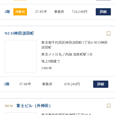
2階
27.85坪
事務所
724,100円
詳細
内装付
NCO神田須田町
東京都千代田区神田須田町1丁目4 NCO神田
須田町
東京メトロ丸ノ内線 淡路町駅 1分
地上9階建て
1991年
2階
37.68坪
事務所
678,240円
詳細
富士ビル（外神田）
NEW
東京都千代田区外神田2丁目10-8