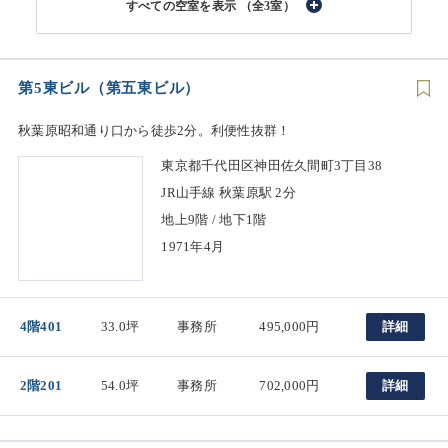
（全3室）
第5東ビル（第五東ビル）
秋葉原昭和通り口から徒歩2分。利便性抜群！
東京都千代田区神田佐久間町3丁目38
JR山手線 秋葉原駅 2分
地上9階 / 地下1階
1971年4月
4階401
33.0坪
事務所
495,000円
詳細
2階201
54.0坪
事務所
702,000円
詳細