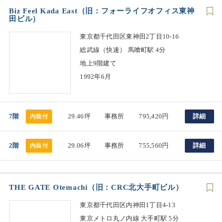
Biz Feel Kada East（旧：フォーライフオフィス東神
田ビル）
東京都千代田区東神田2丁目10-16
総武線（快速） 馬喰町駅 4分
地上9階建て
1992年6月
7階
29.46坪
事務所
795,420円
詳細
内装付
2階
29.06坪
事務所
755,560円
詳細
内装付
THE GATE Otemachi（旧：CRC北大手町ビル）
東京都千代田区内神田1丁目4-13
東京メトロ丸ノ内線 大手町駅 5分