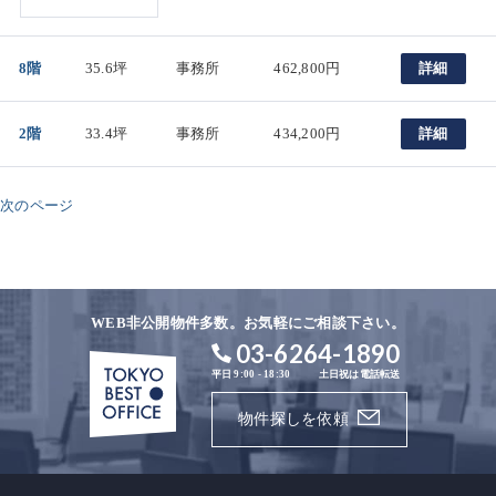
8階
35.6坪
事務所
462,800円
詳細
2階
33.4坪
事務所
434,200円
詳細
次のページ
WEB非公開物件多数。お気軽にご相談下さい。
03-6264-1890
平日 9:00 - 18:30
土日祝は電話転送
物件探しを依頼