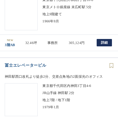
東京メトロ銀座線 末広町駅 5分
地上9階建て
1966年9月
NEW
詳細
32.46坪
事務所
305,124円
3階AB
冨士エレベータービル
神田駅西口改札より徒歩2分、交差点角地の2面採光のオフィス
東京都千代田区内神田3丁目4-6
JR山手線 神田駅 2分
地上7階 / 地下1階
1979年1月