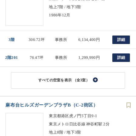
地上7階 / 地下3階
1986年12月
3階
306.72坪
事務所
6,134,400円
詳細
2階201
76.47坪
事務所
1,299,990円
詳細
（全3室）
麻布台ヒルズガーデンプラザB（C-2街区）
東京都港区虎ノ門5丁目9-1
東京メトロ日比谷線 神谷町駅 2分
地上8階 / 地下3階