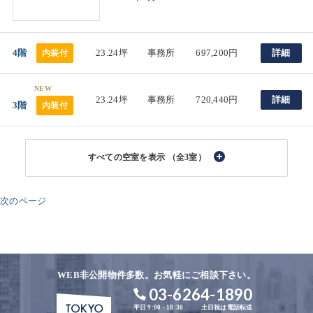
4階
23.24坪
事務所
697,200円
詳細
内装付
NEW
23.24坪
事務所
720,440円
詳細
3階
内装付
（全3室）
次のページ
WEB非公開物件多数。お気軽にご相談下さい。
03-6264-1890
平日 9:00 - 18:30
土日祝は電話転送