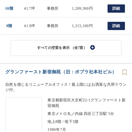
10階
41.7坪
事務所
1,209,300円
詳細
9階
41.9坪
事務所
1,215,100円
詳細
（全7室）
グランファースト新宿御苑（旧：ポプラ社本社ビル）
自然を感じるリニューアルオフィス！最上階にはお洒落な共用ラウン
ジ付。
東京都新宿区大京町22-1グランファースト新
宿御苑
東京メトロ丸ノ内線 四谷三丁目駅 5分
地上8階 / 地下1階
1986年7月