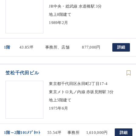
JR中央・総武線 水道橋駅 3分
地上8階建て
1989年2月
1階
43.85坪
事務所、店舗
877,000円
詳細
笠松千代田ビル
東京都千代田区永田町2丁目17-4
東京メトロ丸ノ内線 赤坂見附駅 3分
地上5階建て
1975年6月
1階～2階101ﾒｿﾞﾈｯﾄ
55.54坪
事務所
1,610,000円
詳細