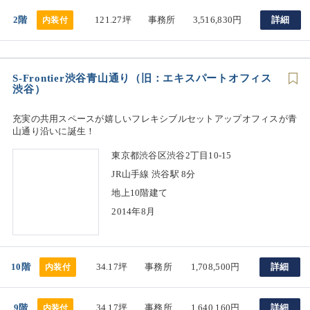
2階
121.27坪
事務所
3,516,830円
詳細
内装付
S-Frontier渋谷青山通り（旧：エキスパートオフィス
渋谷）
充実の共用スペースが嬉しいフレキシブルセットアップオフィスが青
山通り沿いに誕生！
東京都渋谷区渋谷2丁目10-15
JR山手線 渋谷駅 8分
地上10階建て
2014年8月
10階
34.17坪
事務所
1,708,500円
詳細
内装付
9階
34.17坪
事務所
1,640,160円
詳細
内装付