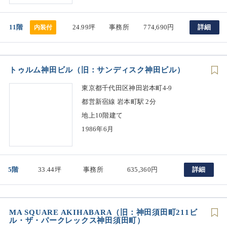
11階
24.99坪
事務所
774,690円
詳細
内装付
トゥルム神田ビル（旧：サンディスク神田ビル）
東京都千代田区神田岩本町4-9
都営新宿線 岩本町駅 2分
地上10階建て
1986年6月
5階
33.44坪
事務所
635,360円
詳細
MA SQUARE AKIHABARA（旧：神田須田町211ビ
ル・ザ・パークレックス神田須田町）