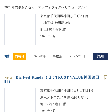
2023年内装付きセットアップオフィスへリニューアル！
東京都千代田区神田須田町2丁目1-1
JR山手線 神田駅 3分
地上8階 / 地下1階
1990年7月
3階
39.98坪
事務所
959,520円
詳細
内装付
Biz Feel Kanda（旧：TRUST VALUE神田須田
NEW
町）
東京都千代田区神田須田町1丁目4-6
東京メトロ丸ノ内線 淡路町駅 2分
地上7階 / 地下1階
1989年4月