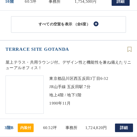
10階
60.5坪
事務所
1,754,500円
詳細
（全6室）
TERRACE SITE GOTANDA
屋上テラス・共用ラウンジ付。デザイン性と機能性を兼ね備えたリニ
ューアルオフィス！
東京都品川区西五反田3丁目6-32
JR山手線 五反田駅 7分
地上4階 / 地下1階
1990年11月
3階B
60.52坪
事務所
1,724,820円
詳細
内装付