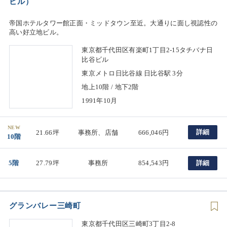
ビル）
帝国ホテルタワー館正面・ミッドタウン至近。大通りに面し視認性の
高い好立地ビル。
東京都千代田区有楽町1丁目2-15タチバナ日
比谷ビル
東京メトロ日比谷線 日比谷駅 3分
地上10階 / 地下2階
1991年10月
NEW
詳細
21.66坪
事務所、店舗
666,046円
10階
5階
27.79坪
事務所
854,543円
詳細
グランバレー三崎町
東京都千代田区三崎町3丁目2-8