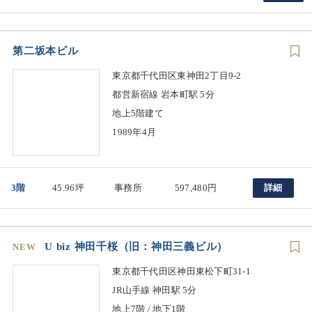
第二坂本ビル
東京都千代田区東神田2丁目9-2
都営新宿線 岩本町駅 5分
地上5階建て
1989年4月
3階
45.96坪
事務所
597,480円
詳細
U biz 神田千桜（旧：神田三義ビル）
NEW
東京都千代田区神田東松下町31-1
JR山手線 神田駅 5分
地上7階 / 地下1階