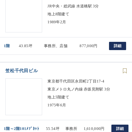
JR中央・総武線 水道橋駅 3分
地上8階建て
1989年2月
1階
43.85坪
事務所、店舗
877,000円
詳細
笠松千代田ビル
東京都千代田区永田町2丁目17-4
東京メトロ丸ノ内線 赤坂見附駅 3分
地上5階建て
1975年6月
1階～2階101ﾒｿﾞﾈｯﾄ
55.54坪
事務所
1,610,000円
詳細