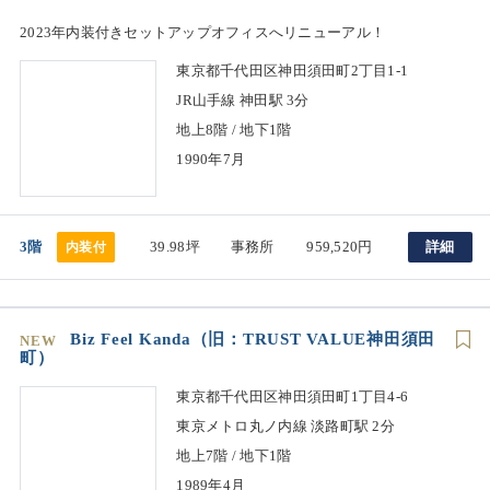
2023年内装付きセットアップオフィスへリニューアル！
東京都千代田区神田須田町2丁目1-1
JR山手線 神田駅 3分
地上8階 / 地下1階
1990年7月
3階
39.98坪
事務所
959,520円
詳細
内装付
Biz Feel Kanda（旧：TRUST VALUE神田須田
NEW
町）
東京都千代田区神田須田町1丁目4-6
東京メトロ丸ノ内線 淡路町駅 2分
地上7階 / 地下1階
1989年4月