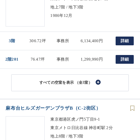
地上7階 / 地下3階
1986年12月
3階
306.72坪
事務所
6,134,400円
詳細
2階201
76.47坪
事務所
1,299,990円
詳細
（全3室）
麻布台ヒルズガーデンプラザB（C-2街区）
東京都港区虎ノ門5丁目9-1
東京メトロ日比谷線 神谷町駅 2分
地上8階 / 地下3階