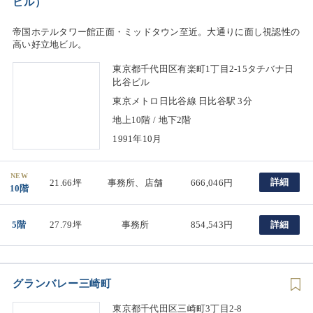
ビル）
帝国ホテルタワー館正面・ミッドタウン至近。大通りに面し視認性の
高い好立地ビル。
東京都千代田区有楽町1丁目2-15タチバナ日
比谷ビル
東京メトロ日比谷線 日比谷駅 3分
地上10階 / 地下2階
1991年10月
NEW
詳細
21.66坪
事務所、店舗
666,046円
10階
5階
27.79坪
事務所
854,543円
詳細
グランバレー三崎町
東京都千代田区三崎町3丁目2-8