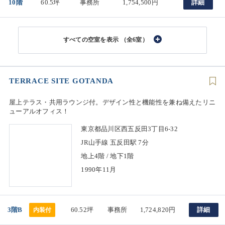
10階
60.5坪
事務所
1,754,500円
詳細
（全6室）
TERRACE SITE GOTANDA
屋上テラス・共用ラウンジ付。デザイン性と機能性を兼ね備えたリニ
ューアルオフィス！
東京都品川区西五反田3丁目6-32
JR山手線 五反田駅 7分
地上4階 / 地下1階
1990年11月
3階B
60.52坪
事務所
1,724,820円
詳細
内装付