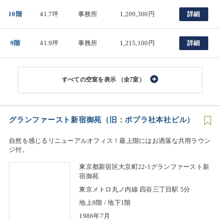
10階
41.7坪
事務所
1,209,300円
詳細
9階
41.9坪
事務所
1,215,100円
詳細
（全7室）
グランファースト新宿御苑（旧：ポプラ社本社ビル）
自然を感じるリニューアルオフィス！最上階にはお洒落な共用ラウン
ジ付。
東京都新宿区大京町22-1グランファースト新
宿御苑
東京メトロ丸ノ内線 四谷三丁目駅 5分
地上8階 / 地下1階
1986年7月