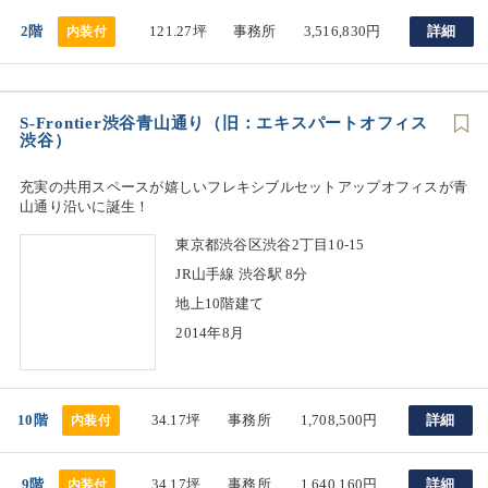
2階
121.27坪
事務所
3,516,830円
詳細
内装付
S-Frontier渋谷青山通り（旧：エキスパートオフィス
渋谷）
充実の共用スペースが嬉しいフレキシブルセットアップオフィスが青
山通り沿いに誕生！
東京都渋谷区渋谷2丁目10-15
JR山手線 渋谷駅 8分
地上10階建て
2014年8月
10階
34.17坪
事務所
1,708,500円
詳細
内装付
9階
34.17坪
事務所
1,640,160円
詳細
内装付