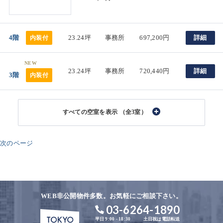
4階
23.24坪
事務所
697,200円
詳細
内装付
NEW
23.24坪
事務所
720,440円
詳細
3階
内装付
（全3室）
次のページ
WEB非公開物件多数。お気軽にご相談下さい。
03-6264-1890
平日 9:00 - 18:30
土日祝は電話転送