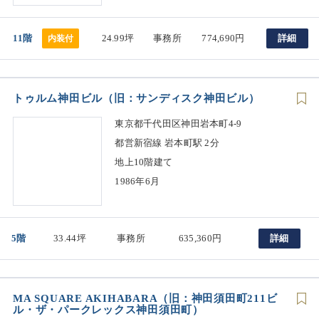
11階
24.99坪
事務所
774,690円
詳細
内装付
トゥルム神田ビル（旧：サンディスク神田ビル）
東京都千代田区神田岩本町4-9
都営新宿線 岩本町駅 2分
地上10階建て
1986年6月
5階
33.44坪
事務所
635,360円
詳細
MA SQUARE AKIHABARA（旧：神田須田町211ビ
ル・ザ・パークレックス神田須田町）