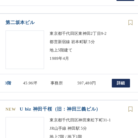
第二坂本ビル
東京都千代田区東神田2丁目9-2
都営新宿線 岩本町駅 5分
地上5階建て
1989年4月
3階
45.96坪
事務所
597,480円
詳細
U biz 神田千桜（旧：神田三義ビル）
NEW
東京都千代田区神田東松下町31-1
JR山手線 神田駅 5分
地上7階 / 地下1階