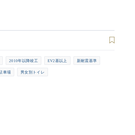
2010年以降竣工
EV2基以上
新耐震基準
駐車場
男女別トイレ