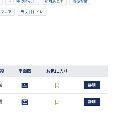
2010年以降竣工
新耐震基準
機械警備
Aフロア
男女別トイレ
時期
平面図
お気に入り
居
詳細
居
詳細