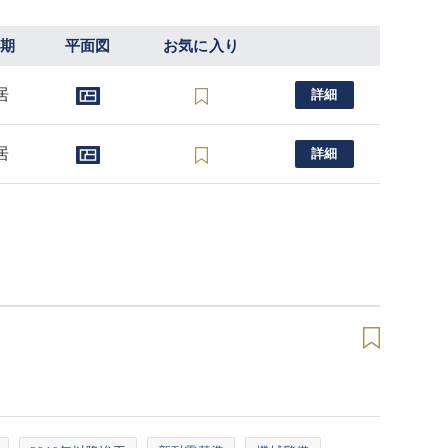
時期
平面図
お気に入り
居
詳細
居
詳細