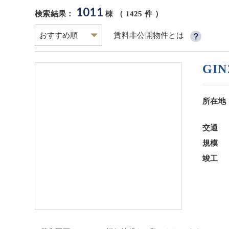
1011
検索結果：
棟 （
1425
件 ）
賃料非公開物件とは
GIN
所在地
交通
規模
竣工