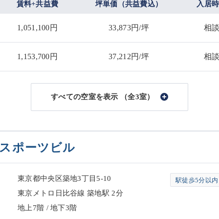
賃料+共益費
坪単価（共益費込）
入居
1,051,100円
33,873円/坪
相
1,153,700円
37,212円/坪
相
（全3室）
スポーツビル
東京都中央区築地3丁目5-10
駅徒歩5分以内
東京メトロ日比谷線 築地駅 2分
地上7階 / 地下3階