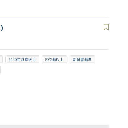
ル）
2010年以降竣工
EV2基以上
新耐震基準