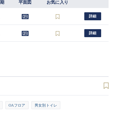
時期
平面図
お気に入り
談
詳細
談
詳細
OAフロア
男女別トイレ