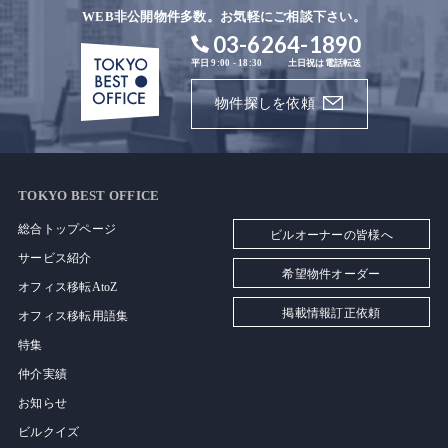
WEB非公開物件多数。お気軽にご相談下さい。
03-6264-1890
平日 9:00 - 18:30
土日祝は電話転送
物件探しを依頼
TOKYO BEST OFFICE
総合トップページ
ビルオーナーの皆様へ
サービス紹介
希望物件オーダー
オフィス移転AtoZ
掲載情報訂正依頼
オフィス移転用語集
特集
仲介実績
お知らせ
ビルクイズ