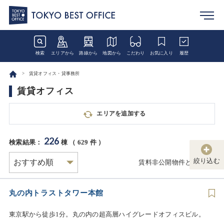
検索
エリアから
路線から
地図から
こだわり
お気に入り
履歴
賃貸オフィス・貸事務所
賃貸オフィス
エリアを追加する
226
検索結果：
棟 （
629
件 ）
絞り込む
賃料非公開物件とは
丸の内トラストタワー本館
東京駅から徒歩1分。丸の内の超高層ハイグレードオフィスビル。