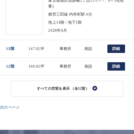
東京都港区西新橋2丁目12-1～7、9～16(地
番)
都営三田線 内幸町駅 4分
地上14階 / 地下1階
2028年6月
13階
147.62坪
事務所
相談
詳細
12階
196.92坪
事務所
相談
詳細
（全12室）
次のページ