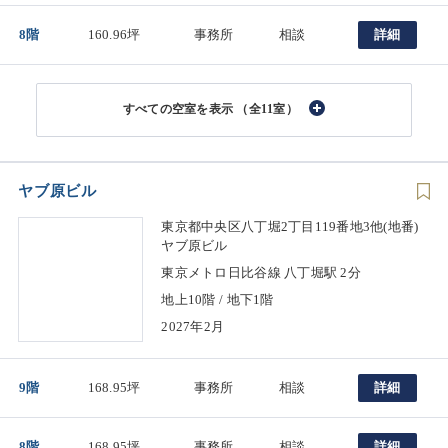
8階
160.96坪
事務所
相談
詳細
（全11室）
ヤブ原ビル
東京都中央区八丁堀2丁目119番地3他(地番)
ヤブ原ビル
東京メトロ日比谷線 八丁堀駅 2分
地上10階 / 地下1階
2027年2月
9階
168.95坪
事務所
相談
詳細
8階
168.95坪
事務所
相談
詳細