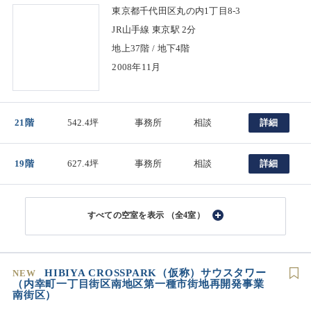
東京都千代田区丸の内1丁目8-3
JR山手線 東京駅 2分
地上37階 / 地下4階
2008年11月
21階
542.4坪
事務所
相談
詳細
19階
627.4坪
事務所
相談
詳細
（全4室）
HIBIYA CROSSPARK（仮称）サウスタワー
NEW
（内幸町一丁目街区南地区第一種市街地再開発事業
南街区）