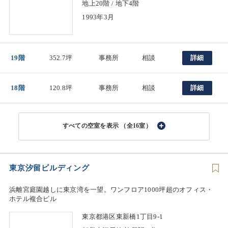
地上20階 / 地下4階
1993年3月
19階
352.7坪
事務所
相談
詳細
18階
120.8坪
事務所
相談
詳細
（全16室）
東京汐留ビルディング
浜離宮庭園越しに東京湾を一望。ワンフロア1000坪超のオフィス・
ホテル複合ビル
東京都港区東新橋1丁目9-1