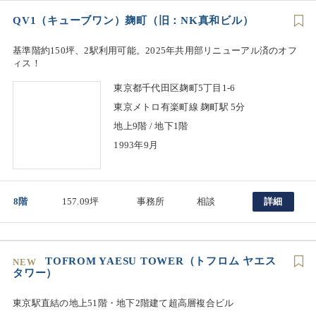
QV1（キューブワン）麹町（旧：NK真和ビル）
基準階約150坪、2駅利用可能。2025年共用部リニューアル済のオフ
ィス！
東京都千代田区麹町5丁目1-6
東京メトロ有楽町線 麹町駅 5分
地上9階 / 地下1階
1993年9月
8階
157.09坪
事務所
相談
詳細
TOFROM YAESU TOWER（トフロム ヤエス
NEW
タワー）
東京駅直結の地上51階・地下2階建て超高層複合ビル