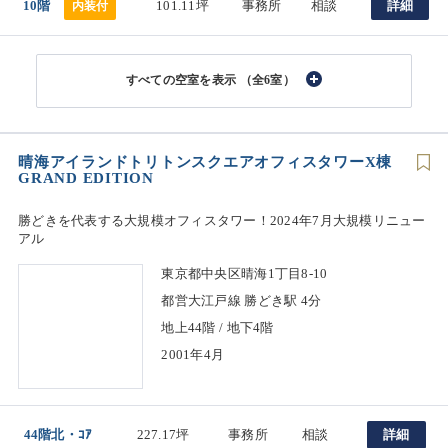
10階
101.11坪
事務所
相談
詳細
内装付
（全6室）
晴海アイランドトリトンスクエアオフィスタワーX棟
GRAND EDITION
勝どきを代表する大規模オフィスタワー！2024年7月大規模リニュー
アル
東京都中央区晴海1丁目8-10
都営大江戸線 勝どき駅 4分
地上44階 / 地下4階
2001年4月
44階北・ｺｱ
227.17坪
事務所
相談
詳細