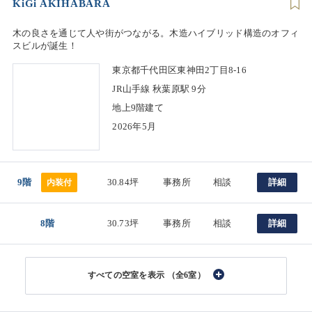
KiGi AKIHABARA
木の良さを通じて人や街がつながる。木造ハイブリッド構造のオフィ
スビルが誕生！
東京都千代田区東神田2丁目8-16
JR山手線 秋葉原駅 9分
地上9階建て
2026年5月
9階
30.84坪
事務所
相談
詳細
内装付
8階
30.73坪
事務所
相談
詳細
（全6室）