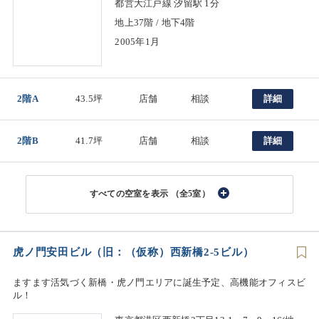
都営大江戸線 汐留駅 1分
地上37階 / 地下4階
2005年1月
2階A
43.5坪
店舗
相談
詳細
2階B
41.7坪
店舗
相談
詳細
（全5室）
虎ノ門安田ビル（旧：（仮称）西新橋2-5ビル）
ますます活気づく新橋・虎ノ門エリアに誕生予定、高機能オフィスビ
ル！