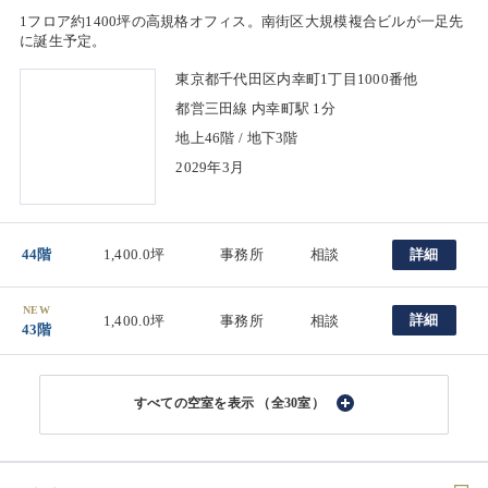
1フロア約1400坪の高規格オフィス。南街区大規模複合ビルが一足先
に誕生予定。
東京都千代田区内幸町1丁目1000番他
都営三田線 内幸町駅 1分
地上46階 / 地下3階
2029年3月
44階
1,400.0坪
事務所
相談
詳細
NEW
詳細
1,400.0坪
事務所
相談
43階
（全30室）