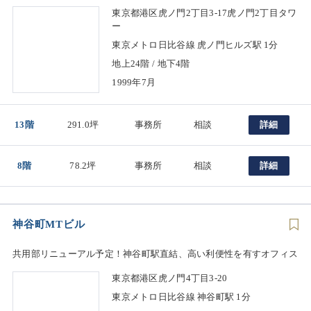
東京都港区虎ノ門2丁目3-17虎ノ門2丁目タワ
ー
東京メトロ日比谷線 虎ノ門ヒルズ駅 1分
地上24階 / 地下4階
1999年7月
13階
291.0坪
事務所
相談
詳細
8階
78.2坪
事務所
相談
詳細
神谷町MTビル
共用部リニューアル予定！神谷町駅直結、高い利便性を有すオフィス
東京都港区虎ノ門4丁目3-20
東京メトロ日比谷線 神谷町駅 1分