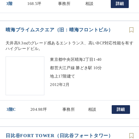
3階
168.5坪
事務所
相談
詳細
晴海プライムスクエア（旧：晴海フロントビル）
天井高9.3mのグレード感あるエントランス、高いBCP対応性能を有す
ハイグレードビル。
東京都中央区晴海2丁目1-40
都営大江戸線 勝どき駅 10分
地上17階建て
2012年2月
3階C
204.98坪
事務所
相談
詳細
日比谷FORT TOWER（日比谷フォートタワー）