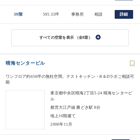
39階
595.33坪
事務所
相談
詳細
（全8室）
晴海センタービル
ワンフロア約650坪の無柱空間。テストキッチン・R＆Dラボご相談可
能
東京都中央区晴海2丁目5-24 晴海センタービ
ル
都営大江戸線 勝どき駅 8分
地上10階建て
2006年11月